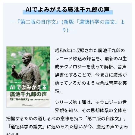
AIでよみがえる廣池千九郎の声
―『第二版の自序文』(新版『道徳科学の論文』よ
り)―
昭和5年に収録された廣池千九郎の
レコード吹込み録音を、最新のAI生
成テクノロジーを使って解析、音声
辞書化することで、今まさに廣池が
語っているかのような合成音声を実
現。
シリーズ第１弾は、モラロジーの世
界観を知り、その思想体系の全体を
把握するための道しるべの意味を持つ「第二版の自序文」。
『道徳科学の論文』に込められた思いが今、廣池の声でよみ
がえる。