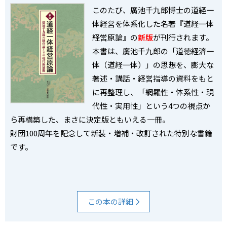
このたび、廣池千九郎博士の道経一
体経営を体系化した名著『道経一体
経営原論』の
新版
が刊行されます。
本書は、廣池千九郎の「道徳経済一
体（道経一体）」の思想を、膨大な
著述・講話・経営指導の資料をもと
に再整理し、「網羅性・体系性・現
代性・実用性」という4つの視点か
ら再構築した、まさに決定版ともいえる一冊。
財団100周年を記念して新装・増補・改訂された特別な書籍
です。
この本の詳細