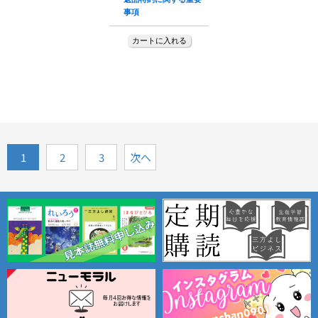
投
1
2
3
次へ
稿
ナ
ビ
ゲ
ー
シ
ョ
ン