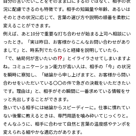
自分の言いたいことをそのまま口にするのではなく、相手の状
況に配慮できるのも特徴です。相手の知識量や年齢、あるいは
そのときの状況に応じて、言葉の選び方や説明の順番を柔軟に
変えることができます。
例えば、あと10分で重要な打ち合わせが始まる上司へ相談にい
ったとき。「実は昨日、お客様からこんなお問い合わせがあり
まして」と、時系列でたらたらと経緯を説明していたら、
「で、結局何が言いたいの
」とイライラさせてしまいますよ
ね。コミュニケーション能力が高い人は、相手の「今」の状況
を瞬時に察知し、「結論から申し上げますと、お客様から問い
合わせをいただいている〇〇の件で急ぎの決裁をいただきたい
です。理由は」と、相手がその瞬間に一番求めている情報をサ
ッと先出しすることができます。
急いでいる相手には結論からスピーディーに。仕事に慣れてい
ない後輩に教えるときは、専門用語を噛み砕いてじっくりと。
そんなふうに、相手に合わせて自然と言葉の温度感やテンポを
変えられる細やかな適応力があります。