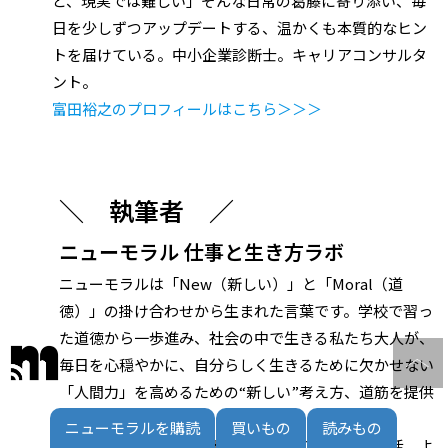
ど、現実では難しい」そんな日常の葛藤に寄り添い、毎
日を少しずつアップデートする、温かくも本質的なヒン
トを届けている。中小企業診断士。キャリアコンサルタ
ント。
富田裕之のプロフィールはこちら＞＞＞
＼ 執筆者 ／
ニューモラル 仕事と生き方ラボ
ニューモラルは「New（新しい）」と「Moral（道
徳）」の掛け合わせから生まれた言葉です。学校で習っ
た道徳から一歩進み、社会の中で生きる私たち大人が、
毎日を心穏やかに、自分らしく生きるために欠かせない
「人間力」を高めるための“新しい”考え方、道筋を提供
しています。
ニューモラルを購読
買いもの
読みもの
ニューモラルブックストアでは、よりよい仕事生活、よ