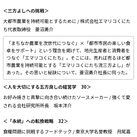
＜三方よしへの挑戦＞
大都市農業を持続可能とするために / 株式会社エマリコくにた
ち代表取締役 菱沼勇介
「まちなか農業を次世代につなぐ」×「都市市民の楽しい食
卓をサポート」という理念を掲げて、地元生産者と消費者を
つなぐ「エマリコくにたち」。そこには、売れば売るほど都
市農業を持続可能とする「エマリコくにたち流三方よし」が
あった。その思いと秘訣について、菱沼勇介社長に伺った。
＜人を大切にする五方良しの経営学 30＞
お好み焼きと真摯に向き合い続けたソースメーカー / 強くて愛
される会社研究所所長 坂本洋介
＜「永続」への転換戦略 32＞
食糧問題に挑戦するフードテック / 東京大学名誉教授 月尾嘉