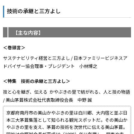
技術の承継と三方よし
【主な内容】
＜巻頭言＞
サステナビリティ経営と三方よし / 日本ファミリービジネスア
ドバイザー協会理事・プレジデント 小林博之
＜特集 技術の承継と三方よし＞
技と心を継ぎ、伝える ―― かやぶきの里で紡がれる、人と技の物語
/ 美山茅葺株式会社代表取締役会長 中野 誠
京都府南丹市の美山かやぶきの里は白川郷、大内宿と並ぶ日
本三大茅葺集落として知られる観光スポットだ。その美山か
やぶきの里を支え、茅葺の技術を次世代に伝える美山茅葺。