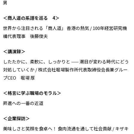
男
＜商人道の系譜を巡る 4＞
世界から注目される「商人道」―― 香港の熱気 / 100年経営研究機
構代表理事 後藤俊夫
＜講演録＞
したたかに、柔軟に、しっかりと —— 潮目が変わる時代にどう
対処していくか / 株式会社堀場製作所代表取締役会長兼グルー
プCEO 堀場 厚
＜格言に学ぶ職場のモラル＞
昇進への一番の近道
＜企業探訪＞
美味しさと笑顔を食卓へ！ 食肉流通を通して社会貢献 / キザキ