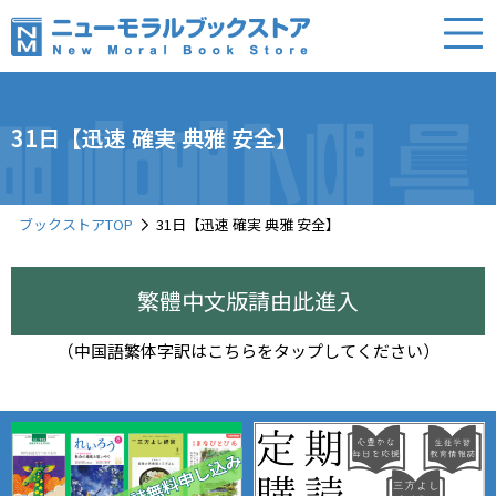
31日【迅速 確実 典雅 安全】
ブックストアTOP
31日【迅速 確実 典雅 安全】
繁體中文版請由此進入
（中国語繁体字訳はこちらをタップしてください）