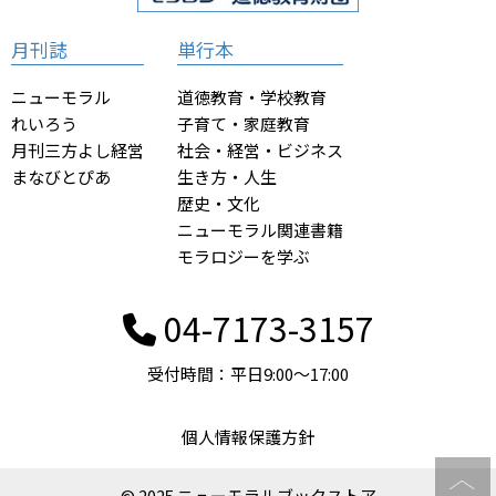
月刊誌
単行本
ニューモラル
道徳教育・学校教育
れいろう
子育て・家庭教育
月刊三方よし経営
社会・経営・ビジネス
まなびとぴあ
生き方・人生
歴史・文化
ニューモラル関連書籍
モラロジーを学ぶ
04-7173-3157
受付時間：平日9:00〜17:00
個人情報保護方針
© 2025 ニューモラルブックストア