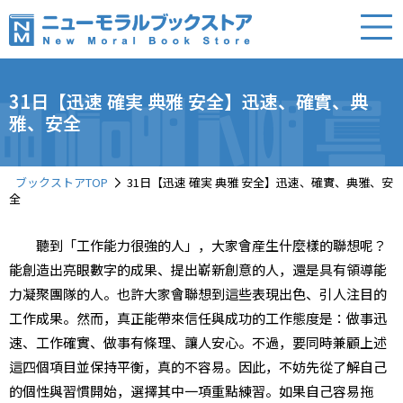
31日【迅速 確実 典雅 安全】迅速、確實、典
雅、安全
ブックストアTOP
31日【迅速 確実 典雅 安全】迅速、確實、典雅、安
全
聽到「工作能力很強的人」，大家會産生什麼樣的聯想呢？
能創造出亮眼數字的成果、提出嶄新創意的人，還是具有領導能
力凝聚團隊的人。也許大家會聯想到這些表現出色、引人注目的
工作成果。然而，真正能帶來信任與成功的工作態度是：做事迅
速、工作確實、做事有條理、讓人安心。不過，要同時兼顧上述
這四個項目並保持平衡，真的不容易。因此，不妨先從了解自己
的個性與習慣開始，選擇其中一項重點練習。如果自己容易拖