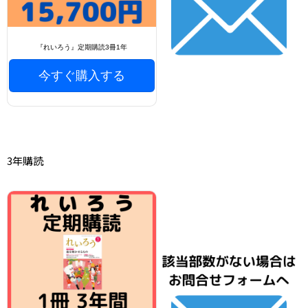
『れいろう』定期購読3冊1年
今すぐ購入する
3年購読