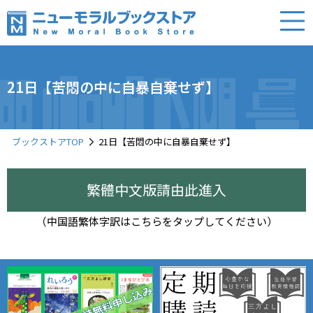
21日【苦悶の中に自暴自棄せず】
ブックストアTOP
21日【苦悶の中に自暴自棄せず】
繁體中文版請由此進入
（中国語繁体字訳はこちらをタップしてください）