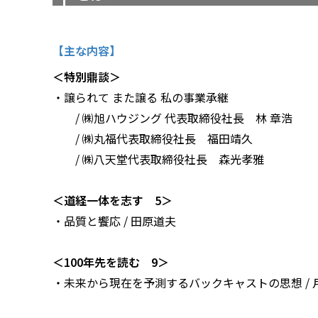
【主な内容】
＜特別鼎談＞
・譲られて また譲る 私の事業承継
/ ㈱旭ハウジング 代表取締役社長 林 章浩
/ ㈱丸福代表取締役社長 福田靖久
/ ㈱八天堂代表取締役社長 森光孝雅
＜道経一体を志す 5＞
・品質と饗応 / 田原道夫
＜100年先を読む 9＞
・未来から現在を予測するバックキャストの思想 / 