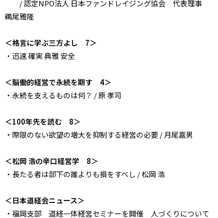
/ 認定NPO法人 日本ファンドレイジング協会 代表理事
鵜尾雅隆
＜格言に学ぶ三方よし 7＞
・迅速 確実 典雅 安全
＜脳働的経営で永続を期す 4＞
・永続を支えるものは何？ / 原 孝司
＜100年先を読む 8＞
・際限のない欲望の増大を抑制する経営の必要 / 月尾嘉男
＜松岡 浩の辛口経営学 8＞
・長たる者は部下の誰よりも損をすべし / 松岡 浩
＜日本道経会ニュース＞
・福岡支部 道経一体経営セミナーを開催 人づくりについて