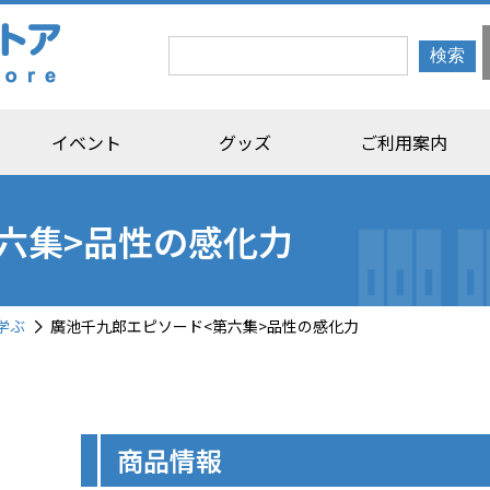
イベント
グッズ
ご利用案内
六集>品性の感化力
学ぶ
廣池千九郎エピソード<第六集>品性の感化力
商品情報