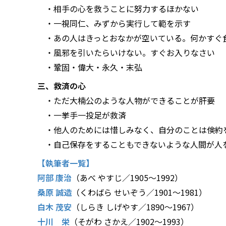
・相手の心を救うことに努力するほかない
・一視同仁、みずから実行して範を示す
・あの人はきっとおなかが空いている。何かすぐ
・風邪を引いたらいけない。すぐお入りなさい
・鞏固・偉大・永久・末弘
三、救済の心
・ただ大楠公のような人物ができることが肝要
・一挙手一投足が救済
・他人のためには惜しみなく、自分のことは倹約
・自己保存をすることもできないような人間が人
【執筆者一覧】
阿部 康治
（あべ やすじ／1905〜1992）
桑原 誠造
（くわばら せいぞう／1901〜1981）
白木 茂安
（しらき しげやす／1890〜1967）
十川 栄
（そがわ さかえ／1902〜1993）