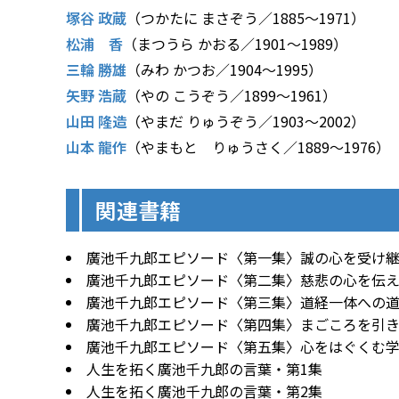
塚谷 政蔵
（つかたに まさぞう／1885〜1971）
松浦 香
（まつうら かおる／1901〜1989）
三輪 勝雄
（みわ かつお／1904〜1995）
矢野 浩蔵
（やの こうぞう／1899〜1961）
山田 隆造
（やまだ りゅうぞう／1903〜2002）
山本 龍作
（やまもと りゅうさく／1889〜1976）
関連書籍
廣池千九郎エピソード〈第一集〉誠の心を受け
廣池千九郎エピソード〈第二集〉慈悲の心を伝
廣池千九郎エピソード〈第三集〉道経一体への
廣池千九郎エピソード〈第四集〉まごころを引
廣池千九郎エピソード〈第五集〉心をはぐくむ
人生を拓く廣池千九郎の言葉・第1集
人生を拓く廣池千九郎の言葉・第2集