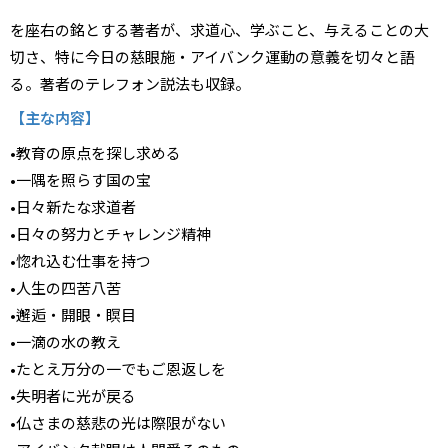
を座右の銘とする著者が、求道心、学ぶこと、与えることの大
切さ、特に今日の慈眼施・アイバンク運動の意義を切々と語
る。著者のテレフォン説法も収録。
【主な内容】
•教育の原点を探し求める
•一隅を照らす国の宝
•日々新たな求道者
•日々の努力とチャレンジ精神
•惚れ込む仕事を持つ
•人生の四苦八苦
•邂逅・開眼・瞑目
•一滴の水の教え
•たとえ万分の一でもご恩返しを
•失明者に光が戻る
•仏さまの慈悲の光は際限がない