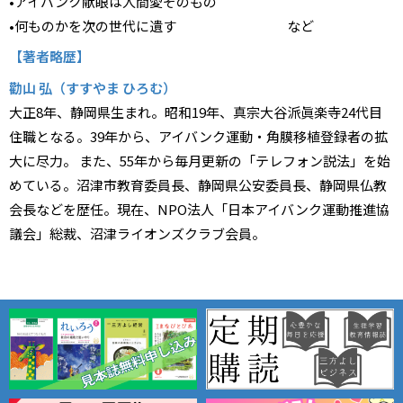
•アイバンク献眼は人間愛そのもの
•何ものかを次の世代に遺す など
【著者略歴】
勸山 弘（すすやま ひろむ）
大正8年、静岡県生まれ。昭和19年、真宗大谷派眞楽寺24代目
住職となる。39年から、アイバンク運動・角膜移植登録者の拡
大に尽力。 また、55年から毎月更新の「テレフォン説法」を始
めている。沼津市教育委員長、静岡県公安委員長、静岡県仏教
会長などを歴任。現在、NPO法人「日本アイバンク運動推進協
議会」総裁、沼津ライオンズクラブ会員。