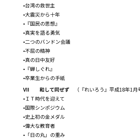
•台湾の救世主
•大震災から十年
•『国民の思想』
•真実を語る勇気
•二つのバンドン会議
•不屈の精神
•真の日中友好
•『蝉しぐれ』
•卒業生からの手紙
VII 和して同ぜず
（『れいろう』平成18年1月
•ＩＴ時代を迎えて
•国際シンポジウム
•史上初の金メダル
•偉大な教育者
•「日の丸」の重み