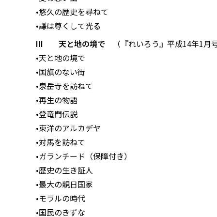
•悠久の歴史を尋ねて
•謙は尊くして光る
III 天と地の境で
（『れいろう』平成14年1月号
•天と地の境で
•国旗のない街
•泉岳寺を訪ねて
•再生の物語
•登竜門伝説
•東洋のアルカデヤ
•対馬を訪ねて
•ガランチード（保障付き）
•歴史の生き証人
•最大の親日国家
•モラルの時代
•国民のきずな