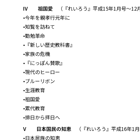
IV 祖国愛
（『れいろう』平成15年1月号〜12
•今年を親孝行元年に
•知覧を訪ねて
•勤勉革命
•『新しい歴史教科書』
•家族の危機
•『にっぽん賛歌』
•現代のヒーロー
•ブルーリボン
•生涯教育
•祖国愛
•累代教育
•排日から拝日へ
V 日本国民の知恵
（『れいろう』平成16年1月
•日本民族の知恵