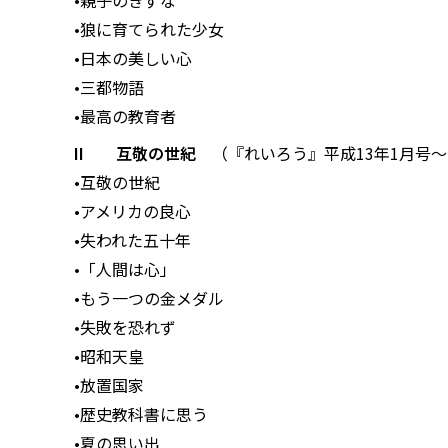
•親子のきずな
•狼に育てられた少女
•日本の美しい心
•三都物語
•最高の教育者
II 互敬の世紀
（『れいろう』平成13年1月号〜
•互敬の世紀
•アメリカの良心
•失われた五十年
•「人間は心」
•もう一つの金メダル
•失敗を恐れず
•昭和天皇
•放置国家
•歴史教科書に思う
•夏の思い出