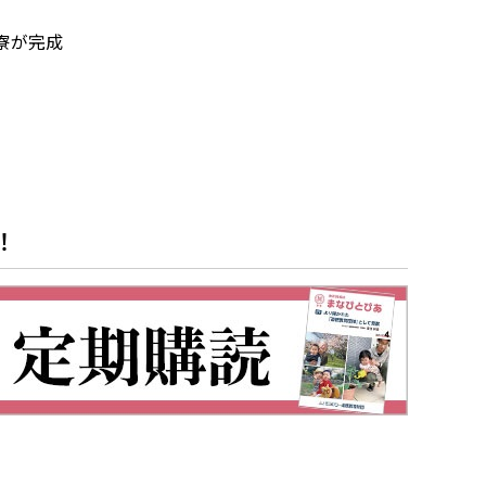
寮が完成
！