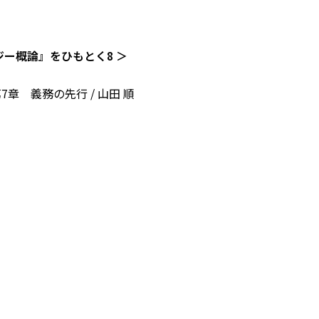
ジー概論』をひもとく8 ＞
7章 義務の先行 / 山田 順