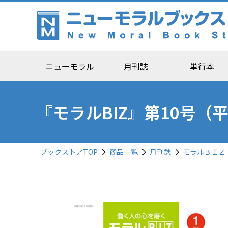
ニューモラル
月刊誌
単行本
『モラルBIZ』第10号（
ブックストアTOP
商品一覧
月刊誌
モラルＢＩＺ