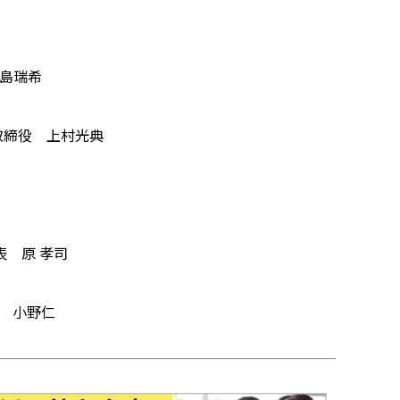
前島瑞希
表取締役 上村光典
表 原 孝司
社 小野仁