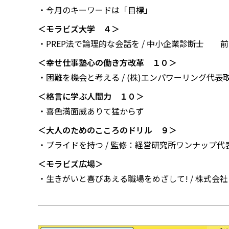
・今月のキーワードは「目標」
＜モラビズ大学 ４＞
・PREP法で論理的な会話を / 中小企業診断士 
＜幸せ仕事塾――心の働き方改革 １０＞
・困難を機会と考える / (株)エンパワーリング代
＜格言に学ぶ人間力 １０＞
・喜色満面威ありて猛からず
＜大人のためのこころのドリル ９＞
・プライドを持つ / 監修：経営研究所ワンナップ代
＜モラビズ広場＞
・生きがいと喜びあえる職場をめざして! / 株式会